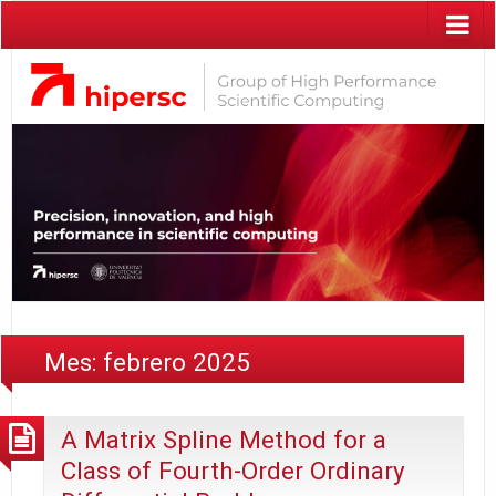
Mes:
febrero 2025
A Matrix Spline Method for a
Class of Fourth-Order Ordinary