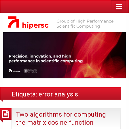
Etiqueta:
error analysis
Two algorithms for computing
the matrix cosine function